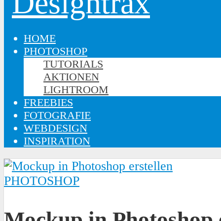
HOME
PHOTOSHOP
TUTORIALS
AKTIONEN
LIGHTROOM
FREEBIES
FOTOGRAFIE
WEBDESIGN
INSPIRATION
PHOTOSHOP
Mockup in Photoshop e