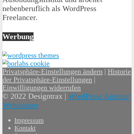
nebenberuflich als WordPress
Freelancer.
Werbung
Privatsphäre-Einstellungen ändern
|
Historie
der Privatsphäre-Einstellungen
|
Einwilligungen widerrufen
© 2022 Designtrax |
WordPress Agentur
Webtimiser
Impressum
Kontakt