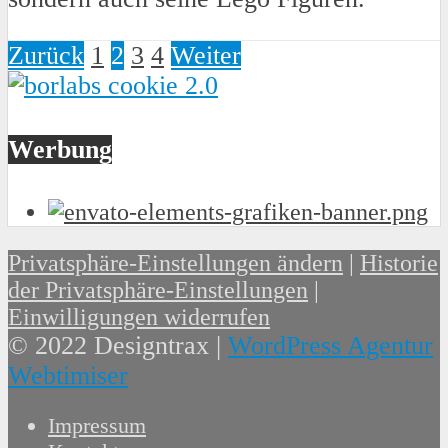
Zurück
1
2
3
4
Weiter
Werbung
Privatsphäre-Einstellungen ändern
|
Historie
der Privatsphäre-Einstellungen
|
Einwilligungen widerrufen
© 2022 Designtrax |
WordPress Agentur
Webtimiser
Impressum