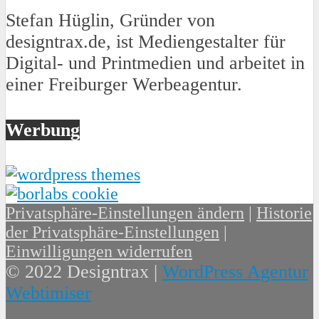
Stefan Hüglin, Gründer von
designtrax.de, ist Mediengestalter für
Digital- und Printmedien und arbeitet in
einer Freiburger Werbeagentur.
Werbung
Privatsphäre-Einstellungen ändern
|
Historie
der Privatsphäre-Einstellungen
|
Einwilligungen widerrufen
© 2022 Designtrax |
WordPress Agentur
Webtimiser