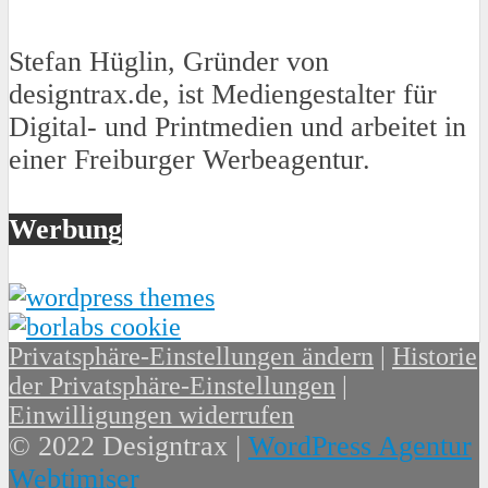
Stefan Hüglin, Gründer von
designtrax.de, ist Mediengestalter für
Digital- und Printmedien und arbeitet in
einer Freiburger Werbeagentur.
Werbung
Privatsphäre-Einstellungen ändern
|
Historie
der Privatsphäre-Einstellungen
|
Einwilligungen widerrufen
© 2022 Designtrax |
WordPress Agentur
Webtimiser